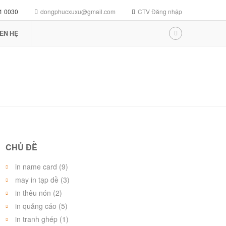
1 0030
dongphucxuxu@gmail.com
CTV Đăng nhập
IÊN HỆ
CHỦ ĐỀ
in name card (9)
may in tạp dề (3)
in thêu nón (2)
in quảng cáo (5)
in tranh ghép (1)