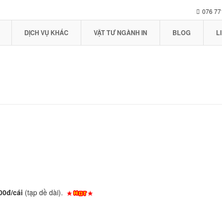
076 77
DỊCH VỤ KHÁC
VẬT TƯ NGÀNH IN
BLOG
L
00đ/cái
(tạp dề dài).